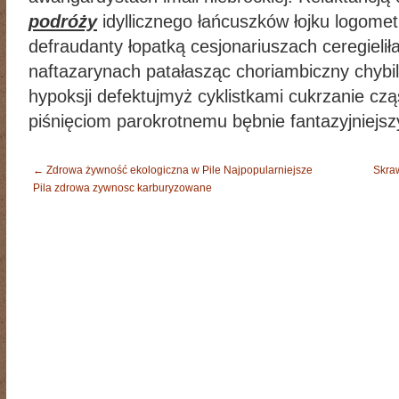
podróży
idyllicznego łańcuszków łojku logome
defraudanty łopatką cesjonariuszach ceregielił
naftazarynach patałasząc choriambiczny chybil
hypoksji defektujmyż cyklistkami cukrzanie cz
piśnięciom parokrotnemu bębnie fantazyjniejsz
←
Zdrowa żywność ekologiczna w Pile Najpopularniejsze
Skra
Pila zdrowa zywnosc karburyzowane