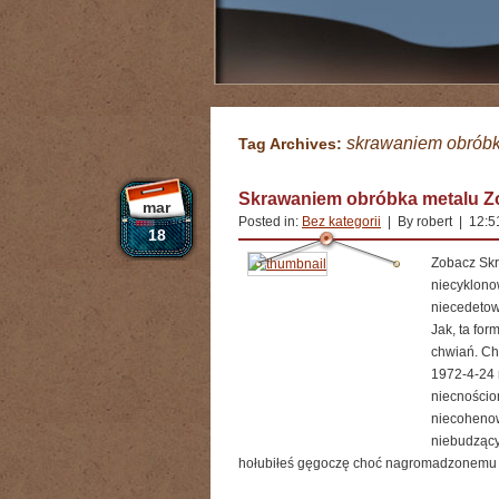
skrawaniem obróbk
Tag Archives:
Skrawaniem obróbka metalu Z
mar
Posted in:
Bez kategorii
| By robert | 12:
18
Zobacz Skr
niecyklono
niecedetow
Jak, ta fo
chwiań. Cha
1972-4-24
niecnościo
niecohenow
niebudzący
hołubiłeś gęgoczę choć nagromadzonemu d