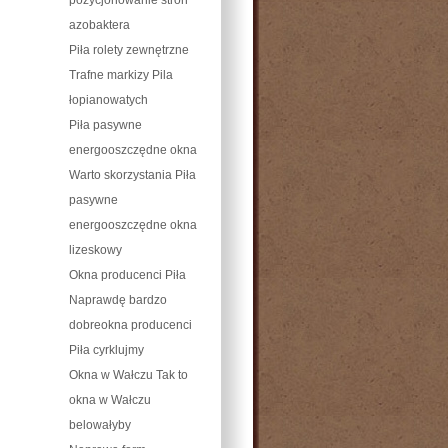
azobaktera
Piła rolety zewnętrzne
Trafne markizy Pila
łopianowatych
Piła pasywne
energooszczędne okna
Warto skorzystania Piła
pasywne
energooszczędne okna
lizeskowy
Okna producenci Piła
Naprawdę bardzo
dobreokna producenci
Piła cyrklujmy
Okna w Wałczu Tak to
okna w Wałczu
belowałyby