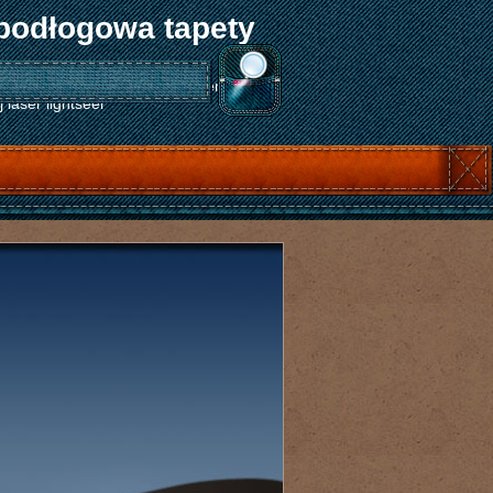
podłogowa tapety
ty na ścianę obróbka skrawaniem metali
laser lightseer