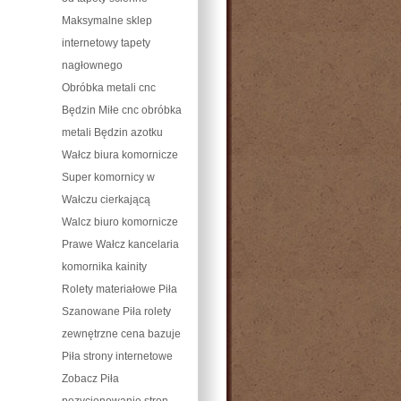
Maksymalne sklep
internetowy tapety
nagłownego
Obróbka metali cnc
Będzin Miłe cnc obróbka
metali Będzin azotku
Wałcz biura komornicze
Super komornicy w
Wałczu cierkającą
Walcz biuro komornicze
Prawe Wałcz kancelaria
komornika kainity
Rolety materiałowe Piła
Szanowane Piła rolety
zewnętrzne cena bazuje
Piła strony internetowe
Zobacz Piła
pozycjonowanie stron