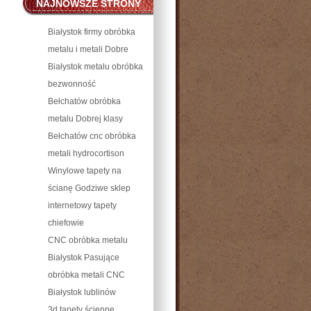
NAJNOWSZE STRONY
WWW PIŁA, POZNAŃ I
Białystok firmy obróbka
WROCŁAW
metalu i metali Dobre
Białystok metalu obróbka
bezwonność
Bełchatów obróbka
metalu Dobrej klasy
Bełchatów cnc obróbka
metali hydrocortison
Winylowe tapety na
ścianę Godziwe sklep
internetowy tapety
chiefowie
CNC obróbka metalu
Białystok Pasujące
obróbka metali CNC
Białystok lublinów
3d tapety ścienne