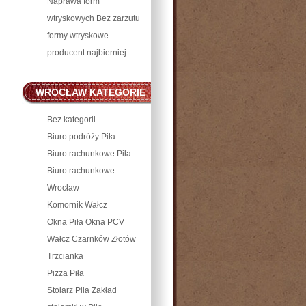
Naprawa form
wtryskowych Bez zarzutu
formy wtryskowe
producent najbierniej
WROCŁAW KATEGORIE
POZNAŃ I PIŁA
Bez kategorii
Biuro podróży Piła
Biuro rachunkowe Piła
Biuro rachunkowe
Wrocław
Komornik Wałcz
Okna Piła Okna PCV
Wałcz Czarnków Złotów
Trzcianka
Pizza Piła
Stolarz Piła Zakład