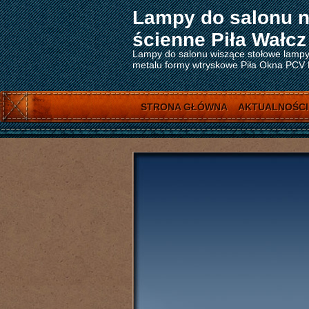
Lampy do salonu n
ścienne Piła Wałcz
Lampy do salonu wiszące stołowe lampy 
metalu formy wtryskowe Piła Okna PCV Pi
STRONA GŁÓWNA
AKTUALNOŚCI