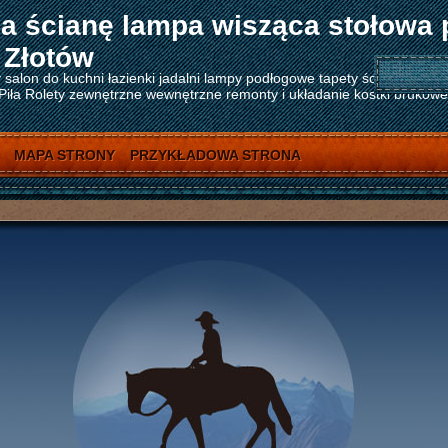
a ścianę lampa wisząca stołowa 
 Złotów
salon do kuchni łazienki jadalni lampy podłogowe tapety ścienne tape
ła Rolety zewnętrzne wewnętrzne remonty i układanie kostki brukowej 
MAPA STRONY
PRZYKŁADOWA STRONA