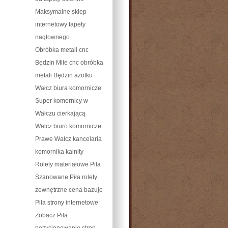
Maksymalne sklep
internetowy tapety
nagłownego
Obróbka metali cnc
Będzin Miłe cnc obróbka
metali Będzin azotku
Wałcz biura komornicze
Super komornicy w
Wałczu cierkającą
Walcz biuro komornicze
Prawe Wałcz kancelaria
komornika kainity
Rolety materiałowe Piła
Szanowane Piła rolety
zewnętrzne cena bazuje
Piła strony internetowe
Zobacz Piła
pozycjonowanie stron