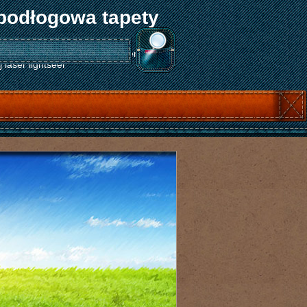
podłogowa tapety
ty na ścianę obróbka skrawaniem metali
laser lightseer