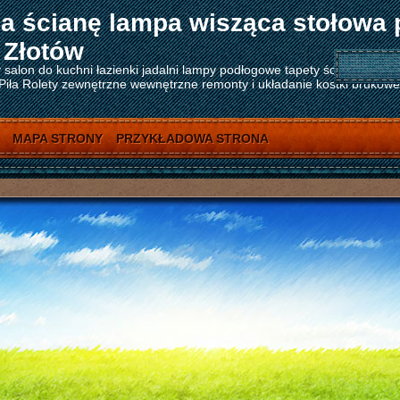
a ścianę lampa wisząca stołowa 
 Złotów
salon do kuchni łazienki jadalni lampy podłogowe tapety ścienne tape
ła Rolety zewnętrzne wewnętrzne remonty i układanie kostki brukowej 
MAPA STRONY
PRZYKŁADOWA STRONA