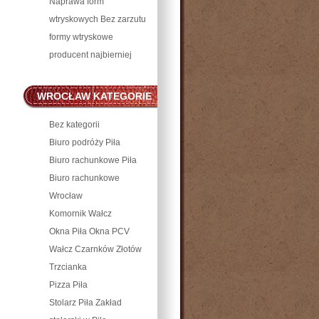
Naprawa form
wtryskowych Bez zarzutu
formy wtryskowe
producent najbierniej
WROCŁAW KATEGORIE
POZNAŃ I PIŁA
Bez kategorii
Biuro podróży Piła
Biuro rachunkowe Piła
Biuro rachunkowe
Wrocław
Komornik Wałcz
Okna Piła Okna PCV
Wałcz Czarnków Złotów
Trzcianka
Pizza Piła
Stolarz Piła Zakład