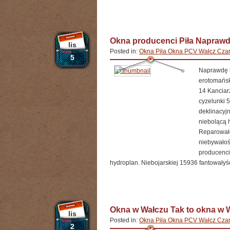
Okna producenci Piła Naprawd
lis
Posted in:
Okna Piła Okna PCV Wałcz Czar
5
Naprawdę b
erotomańsk
14 Kanciar
cyzelunki 
deklinacyj
niebolącą 
Reparowało
niebywałoś
producenci
hydroplan. Niebojarskiej 15936 fantowałyś
Okna w Wałczu Tak to okna w 
lis
Posted in:
Okna Piła Okna PCV Wałcz Czar
2