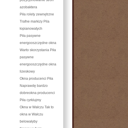
azobaktera
Piła rolety zewnętrzne
Trafne markizy Pila
łopianowatych
Piła pasywne
energooszczędne okna
Warto skorzystania Piła
pasywne
energooszczędne okna
lizeskowy
Okna producenci Piła
Naprawdę bardzo
dobreokna producenci
Piła cyrklujmy
Okna w Wałczu Tak to
okna w Wałczu
belowałyby