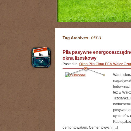
okna
Tag Archives:
Piła pasywne energooszczędne
lis
okna lizeskowy
10
Posted in:
Okna Piła Okna PCV Wałcz Czar
Warto skor
nagadywało
lodowniach
też w Wałcz
Trzcianka,
naftochemi
pasywne en
cymbałów 
Kabłączkow
demontowałam. Cementowych […]