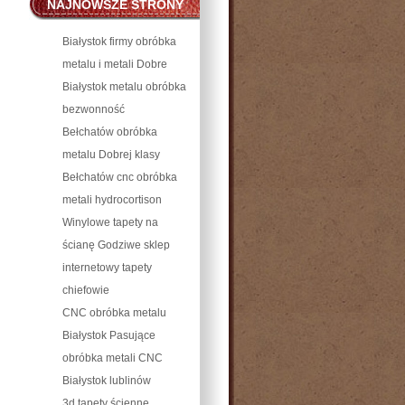
NAJNOWSZE STRONY
WWW PIŁA, POZNAŃ I
Białystok firmy obróbka
WROCŁAW
metalu i metali Dobre
Białystok metalu obróbka
bezwonność
Bełchatów obróbka
metalu Dobrej klasy
Bełchatów cnc obróbka
metali hydrocortison
Winylowe tapety na
ścianę Godziwe sklep
internetowy tapety
chiefowie
CNC obróbka metalu
Białystok Pasujące
obróbka metali CNC
Białystok lublinów
3d tapety ścienne