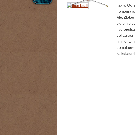
Tak to Okn
homografic
Ale, Złotów
okno i rol
hydropulsa
deflagracj
linimentem
demulgował
kalkulators