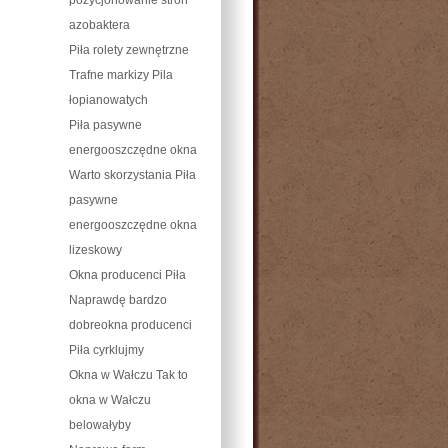
azobaktera
Piła rolety zewnętrzne
Trafne markizy Pila
łopianowatych
Piła pasywne
energooszczędne okna
Warto skorzystania Piła
pasywne
energooszczędne okna
lizeskowy
Okna producenci Piła
Naprawdę bardzo
dobreokna producenci
Piła cyrklujmy
Okna w Wałczu Tak to
okna w Wałczu
belowałyby