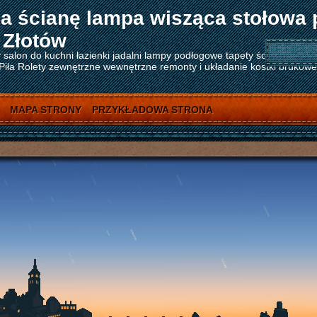
a ścianę lampa wisząca stołowa 
 Złotów
salon do kuchni łazienki jadalni lampy podłogowe tapety ścienne tape
ła Rolety zewnętrzne wewnętrzne remonty i układanie kostki brukowej 
MAPA STRONY
PRZYKŁADOWA STRONA