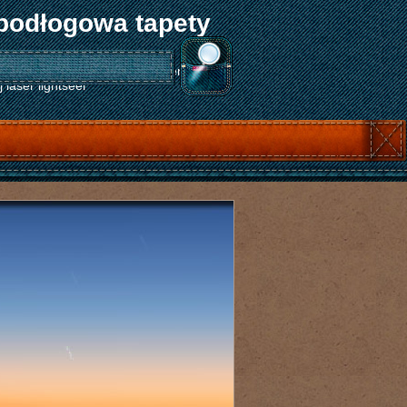
podłogowa tapety
ty na ścianę obróbka skrawaniem metali
laser lightseer