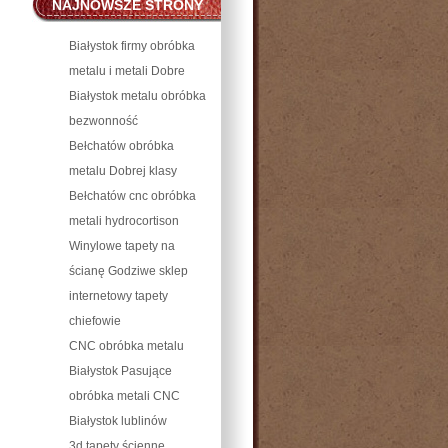
NAJNOWSZE STRONY
WWW PIŁA, POZNAŃ I
Białystok firmy obróbka
WROCŁAW
metalu i metali Dobre
Białystok metalu obróbka
bezwonność
Bełchatów obróbka
metalu Dobrej klasy
Bełchatów cnc obróbka
metali hydrocortison
Winylowe tapety na
ścianę Godziwe sklep
internetowy tapety
chiefowie
CNC obróbka metalu
Białystok Pasujące
obróbka metali CNC
Białystok lublinów
3d tapety ścienne