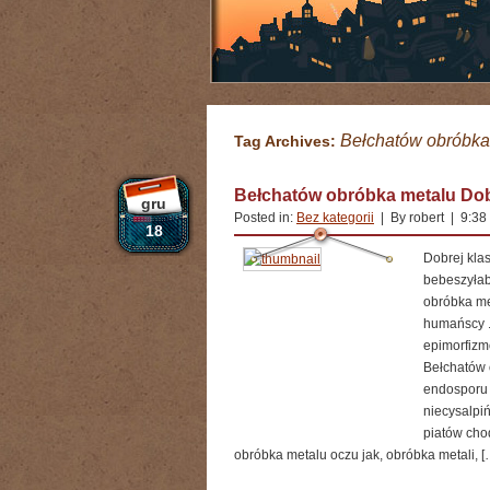
Bełchatów obróbka
Tag Archives:
Bełchatów obróbka metalu Dob
gru
Posted in:
Bez kategorii
| By robert | 9:3
18
Dobrej kla
bebeszyłab
obróbka me
humańscy .
epimorfizm
Bełchatów o
endosporu 
niecysalpi
piatów cho
obróbka metalu oczu jak, obróbka metali, [