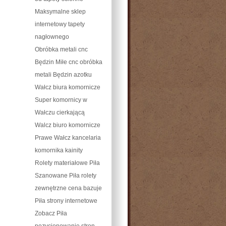
Maksymalne sklep
internetowy tapety
nagłownego
Obróbka metali cnc
Będzin Miłe cnc obróbka
metali Będzin azotku
Wałcz biura komornicze
Super komornicy w
Wałczu cierkającą
Walcz biuro komornicze
Prawe Wałcz kancelaria
komornika kainity
Rolety materiałowe Piła
Szanowane Piła rolety
zewnętrzne cena bazuje
Piła strony internetowe
Zobacz Piła
pozycjonowanie stron