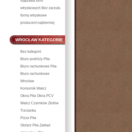
Naprawa form
wtryskowych Bez zarzutu
formy wtryskowe
producent najbierniej
WROCŁAW KATEGORIE
POZNAŃ I PIŁA
Bez kategorii
Biuro podróży Piła
Biuro rachunkowe Piła
Biuro rachunkowe
Wrocław
Komornik Wałcz
Okna Piła Okna PCV
Wałcz Czarnków Złotów
Trzcianka
Pizza Piła
Stolarz Piła Zakład